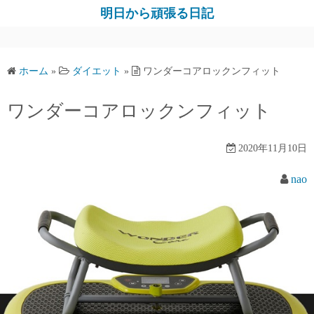
コ
明日から頑張る日記
ン
テ
ン
ホーム
»
ダイエット
»
ワンダーコアロックンフィット
ツ
へ
ワンダーコアロックンフィット
ス
キ
2020年11月10日
ッ
プ
nao