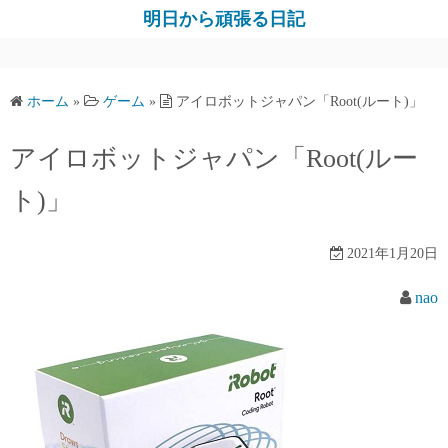
コ
明日から頑張る日記
ン
テ
ン
ホーム
»
ゲーム
»
アイロボットジャパン「Root(ルート)」
ツ
へ
アイロボットジャパン「Root(ルー
ス
キ
ト)」
ッ
プ
2021年1月20日
nao